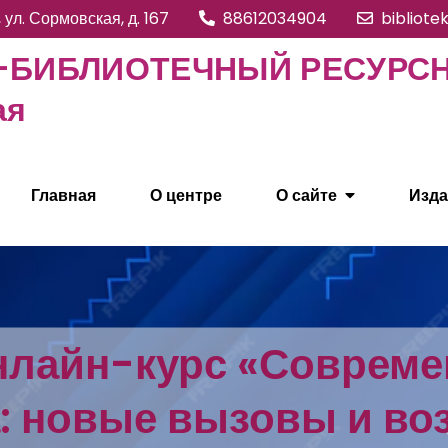
, ул. Сормовская, д. 167
88612034904
bibliote
БИБЛИОТЕЧНЫЙ РЕСУРСНЫ
ая
Главная
О центре
О сайте
Изда
нлайн-курс «Совреме
: новые вызовы и во