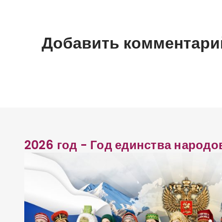
в
и
Добавить комментари
г
а
ц
и
2026 год - Год единства народо
я
п