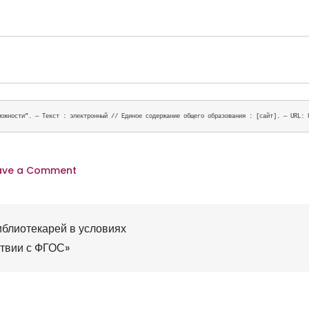
можности”. — Текст : электронный // Единое содержание общего образования : [сайт]. — URL: 
o
ave a Comment
n
Б
блиотекарей в условиях
е
ствии с ФГОС»
с
п
л
а