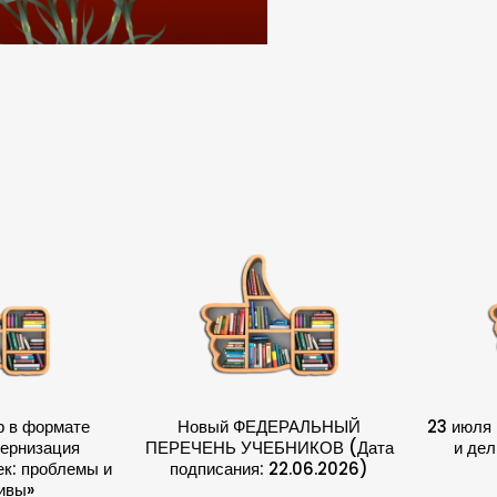
н
а
я
б
и
б
л
и
о
т
е
к
а
р в формате
Новый ФЕДЕРАЛЬНЫЙ
23 июля 
:
ернизация
ПЕРЕЧЕНЬ УЧЕБНИКОВ (Дата
и дел
н
к: проблемы и
подписания: 22.06.2026)
ивы»
о