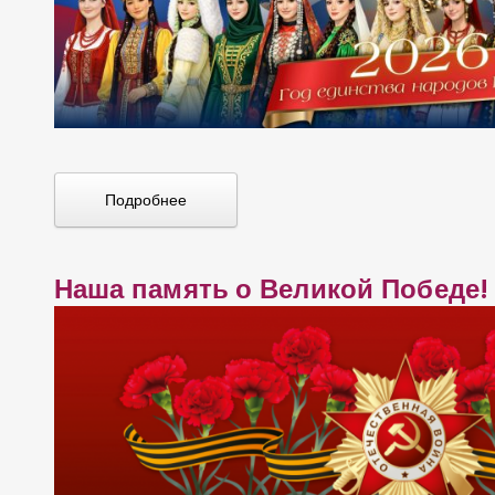
о
з
а
п
Подробнее
и
с
Наша память о Великой Победе!
я
м