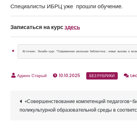
Специалисты ИБРЦ уже прошли обучение.
Записаться на курс
здесь
Источник: Онлайн-курс “Современная школьная библиотека: новые вызовы и воз
10.10.2025
Le
«Совершенствование компетенций педагогов-би
Н
поликультурной образовательной среды в соответ
а