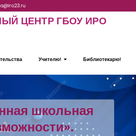
ka@iro23.ru
Й ЦЕНТР ГБОУ ИРО
тельства
Учителю!
Библиотекарю!
нная школьная
зможности».