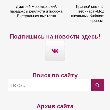
Дмитрий Мережковский:
Краевой семинар в
парадоксы реалиста и пророка.
вебинара «Модер
Виртуальная выставка
школьных библиотек: 
перспектив
Подпишись на новости здесь!
Поиск по сайту
S
e
a
r
Архив сайта
c