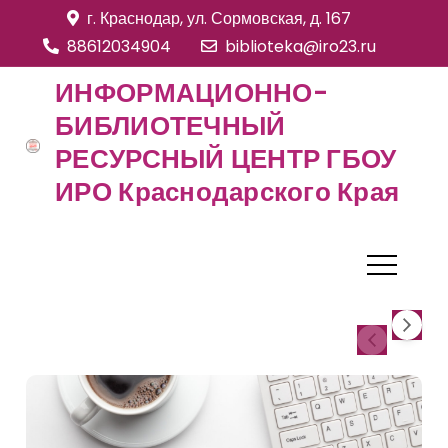
S
г. Краснодар, ул. Сормовская, д. 167
k
88612034904
biblioteka@iro23.ru
i
ИНФОРМАЦИОННО-
p
БИБЛИОТЕЧНЫЙ
t
РЕСУРСНЫЙ ЦЕНТР ГБОУ
o
c
ИРО Краснодарского Края
o
n
t
e
n
t