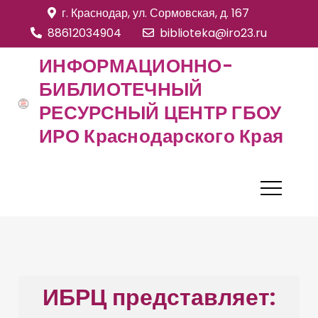
S
г. Краснодар, ул. Сормовская, д. 167
k
88612034904
biblioteka@iro23.ru
i
ИНФОРМАЦИОННО-
p
БИБЛИОТЕЧНЫЙ
t
РЕСУРСНЫЙ ЦЕНТР ГБОУ
o
c
ИРО Краснодарского Края
o
n
t
e
n
t
ИБРЦ представляет: