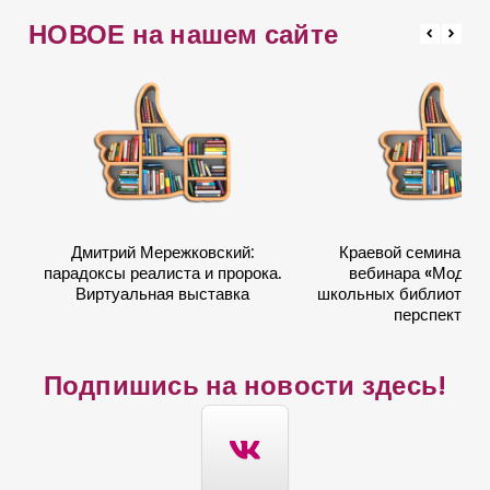
и
НОВОЕ на нашем сайте
с
а
ж
и
п
р
а
Дмитрий Мережковский:
Краевой семинар в
к
парадоксы реалиста и пророка.
вебинара «Модер
т
Виртуальная выставка
школьных библиотек: 
перспектив
и
ч
Подпишись на новости здесь!
е
с
к
о