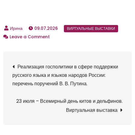
09.07.2026
Leave a Comment
o
n
И
Б
Н
Реализация госполитики в сфере поддержки
Р
русского языка и языков народов России:
Ц
а
перечень поручений В. В. Путина.
п
р
в
23 июля – Всемирный день китов и дельфинов.
е
Виртуальная выставка
д
и
с
т