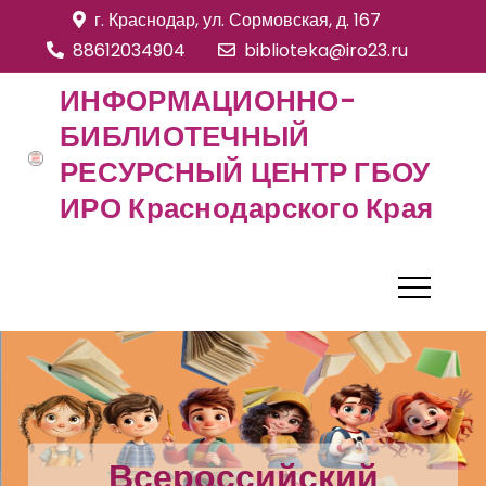
S
г. Краснодар, ул. Сормовская, д. 167
k
88612034904
biblioteka@iro23.ru
i
ИНФОРМАЦИОННО-
p
БИБЛИОТЕЧНЫЙ
t
РЕСУРСНЫЙ ЦЕНТР ГБОУ
o
c
ИРО Краснодарского Края
o
n
t
e
n
t
Всероссийский