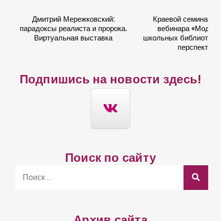
с
Дмитрий Мережковский:
Краевой семинар в
т
парадоксы реалиста и пророка.
вебинара «Модер
к
Виртуальная выставка
школьных библиотек: 
перспектив
о
в
Подпишись на новости здесь!
Поиск по сайту
S
e
a
r
Архив сайта