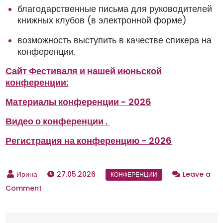
благодарственные письма для руководителей
книжных клубов (в электронной форме)
возможность выступить в качестве спикера на
конференции.
Сайт Фестиваля и нашей июньской
конференции:
Материалы конференции - 2026
Видео о конференции .
Регистрация на конференцию - 2026
27.05.2026
Leave a
Comment
o
n
В