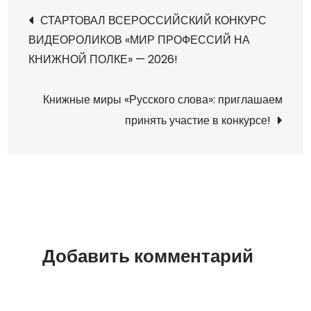
с
Н
СТАРТОВАЛ ВСЕРОССИЙСКИЙ КОНКУРС
е
ВИДЕОРОЛИКОВ «МИР ПРОФЕССИЙ НА
р
а
КНИЖНОЙ ПОЛКЕ» — 2026!
о
с
в
Книжные миры «Русского слова»: приглашаем
с
принять участие в конкурсе!
и
и
й
г
с
к
а
и
й
ц
ф
Добавить комментарий
е
и
с
т