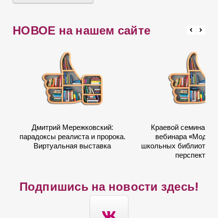
н
и
НОВОЕ на нашем сайте
я
к
н
и
г
и
и
Дмитрий Мережковский:
Краевой семинар в
ч
парадоксы реалиста и пророка.
вебинара «Модер
т
Виртуальная выставка
школьных библиотек: 
перспектив
е
н
Подпишись на новости здесь!
и
я
»