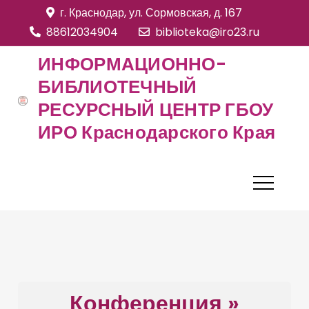
S
г. Краснодар, ул. Сормовская, д. 167
k
88612034904
biblioteka@iro23.ru
i
ИНФОРМАЦИОННО-
p
БИБЛИОТЕЧНЫЙ
t
РЕСУРСНЫЙ ЦЕНТР ГБОУ
o
c
ИРО Краснодарского Края
o
n
t
e
n
t
Конференция »