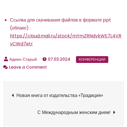
Ссылка для скачивания файлов в формате ppt
(облако) :
https://cloud.mail.ru/stock/mYmZRNdykWE7L4VR
vCWd7etr
07.03.2024
Leave a Comment
o
n
К
о
Н
Новая книга от издательства «Традиция»
н
ф
а
С Международным женским днем!
е
р