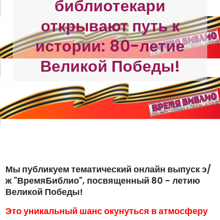
библиотекари
открывают путь к
истории: 80-летие
Великой Победы!
Мы публикуем тематический онлайн выпуск э/
ж "ВремяБиблио",
посвященный 80 - летию
Великой Победы!
Это уникальный шанс окунуться в атмосферу