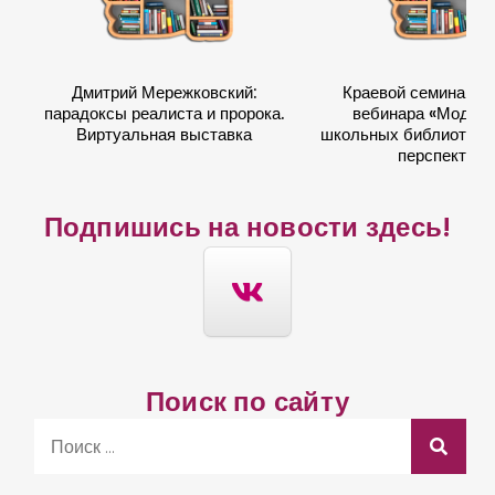
и
:
8
Дмитрий Мережковский:
Краевой семинар в
0
парадоксы реалиста и пророка.
вебинара «Модер
-
Виртуальная выставка
школьных библиотек: 
перспектив
л
е
Подпишись на новости здесь!
т
и
е
В
е
л
Поиск по сайту
и
S
к
e
о