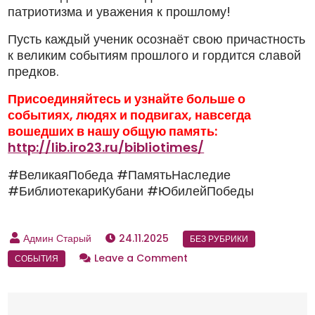
патриотизма и уважения к прошлому!
Пусть каждый ученик осознаёт свою причастность
к великим событиям прошлого и гордится славой
предков.
Присоединяйтесь и узнайте больше о
событиях, людях и подвигах, навсегда
вошедших в нашу общую память:
http://lib.iro23.ru/bibliotimes/
#ВеликаяПобеда #ПамятьНаследие
#БиблиотекариКубани #ЮбилейПобеды
24.11.2025
Leave a Comment
o
n
К