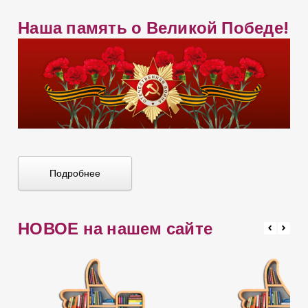
ы
в
м
Наша память о Великой Победе!
а
ю
т
п
у
т
ь
Подробнее
к
и
с
НОВОЕ на нашем сайте
т
о
р
и