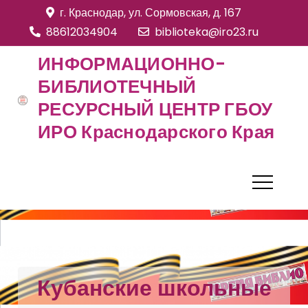
S
г. Краснодар, ул. Сормовская, д. 167
k
88612034904
biblioteka@iro23.ru
i
ИНФОРМАЦИОННО-
p
БИБЛИОТЕЧНЫЙ
t
РЕСУРСНЫЙ ЦЕНТР ГБОУ
o
c
ИРО Краснодарского Края
o
n
t
e
n
t
Кубанские школьные