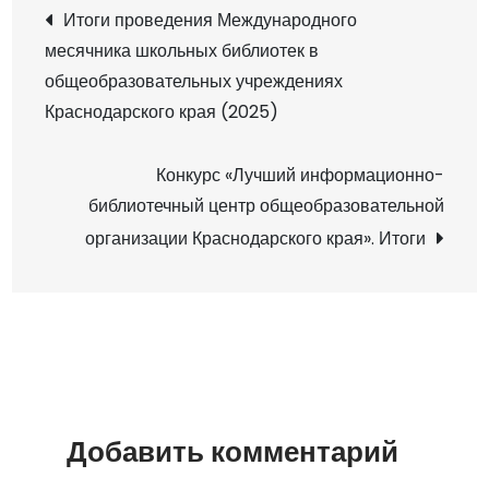
у
Н
Итоги проведения Международного
б
месячника школьных библиотек в
а
а
общеобразовательных учреждениях
н
Краснодарского края (2025)
с
в
к
Конкурс «Лучший информационно-
и
и
библиотечный центр общеобразовательной
е
организации Краснодарского края». Итоги
г
ш
к
а
о
л
ц
ь
н
и
ы
Добавить комментарий
е