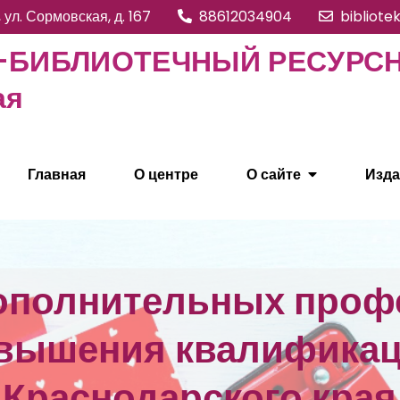
, ул. Сормовская, д. 167
88612034904
bibliote
БИБЛИОТЕЧНЫЙ РЕСУРСНЫ
ая
Главная
О центре
О сайте
Изда
ополнительных про
вышения квалифика
Краснодарского края