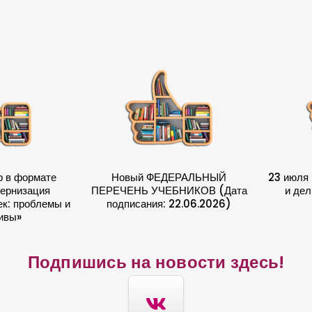
о
г
р
а
м
м
п
о
в
р в формате
Новый ФЕДЕРАЛЬНЫЙ
23 июля 
ы
ернизация
ПЕРЕЧЕНЬ УЧЕБНИКОВ (Дата
и дел
ш
к: проблемы и
подписания: 22.06.2026)
ивы»
е
н
и
Подпишись на новости здесь!
я
к