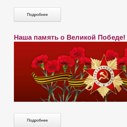
п
Подробнее
и
с
Наша память о Великой Победе!
я
м
Подробнее