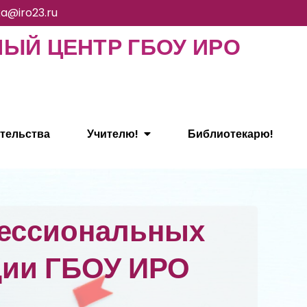
ka@iro23.ru
Й ЦЕНТР ГБОУ ИРО
тельства
Учителю!
Библиотекарю!
фессиональных
ции ГБОУ ИРО