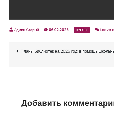
06.02.2026
Leave 
Планы библиотек на 2026 год: в помощь школьн
Н
а
в
и
Добавить комментари
г