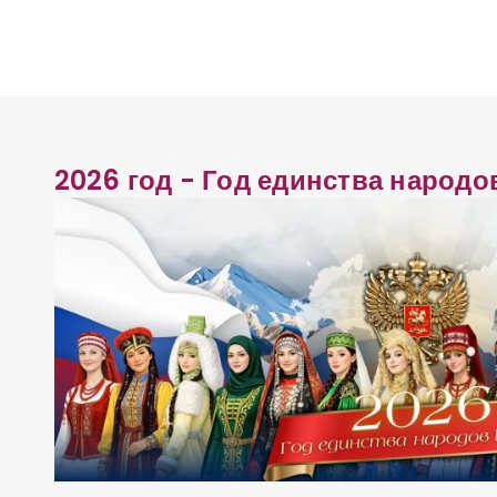
а
ц
и
2026 год - Год единства народо
я
п
о
з
а