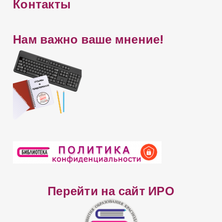
Контакты
р
а
т
й
у
Нам важно ваше мнение!
т
а
а
л
ь
н
а
я
в
ы
с
т
а
Перейти на сайт ИРО
в
к