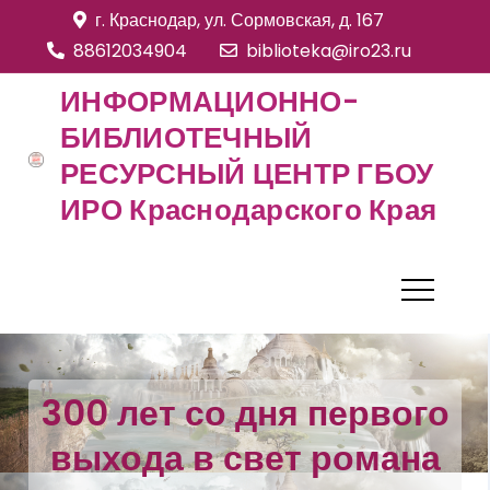
S
г. Краснодар, ул. Сормовская, д. 167
k
88612034904
biblioteka@iro23.ru
i
ИНФОРМАЦИОННО-
p
БИБЛИОТЕЧНЫЙ
t
РЕСУРСНЫЙ ЦЕНТР ГБОУ
o
c
ИРО Краснодарского Края
o
n
t
e
n
t
300 лет со дня первого
выхода в свет романа