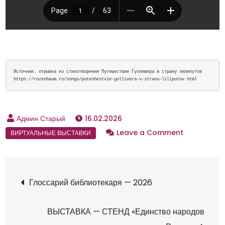
Источник: отрывка из стихотворения Путешествие Гулливера в страну лилипутов

https://rozenbaum.ru/songs/puteshestvie-gullivera-v-stranu-liliputov.html
16.02.2026
Leave a Comment
o
n
3
0
Н
Глоссарий библиотекаря — 2026
0
л
а
ВЫСТАВКА — СТЕНД «Единство народов
е