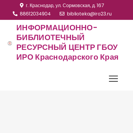
S
г. Краснодар, ул. Сормовская, д. 167
k
88612034904
biblioteka@iro23.ru
i
ИНФОРМАЦИОННО-
p
БИБЛИОТЕЧНЫЙ
t
РЕСУРСНЫЙ ЦЕНТР ГБОУ
o
c
ИРО Краснодарского Края
o
n
t
e
n
t