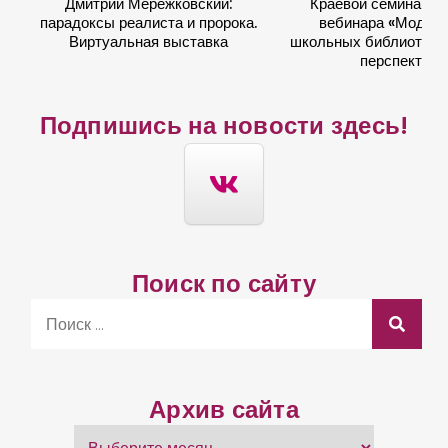
Дмитрий Мережковский:
Краевой семинар в
парадоксы реалиста и пророка.
вебинара «Модер
Виртуальная выставка
школьных библиотек: 
перспектив
Подпишись на новости здесь!
Поиск по сайту
S
e
a
r
Архив сайта
c
А