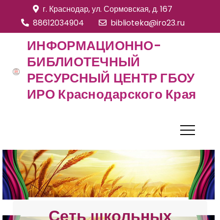
S
г. Краснодар, ул. Сормовская, д. 167
k
88612034904
biblioteka@iro23.ru
i
ИНФОРМАЦИОННО-
p
БИБЛИОТЕЧНЫЙ
t
РЕСУРСНЫЙ ЦЕНТР ГБОУ
o
c
ИРО Краснодарского Края
o
n
t
e
n
t
Сеть школьных