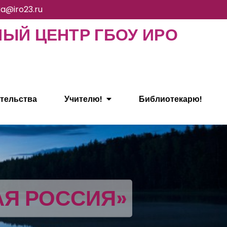
ka@iro23.ru
Й ЦЕНТР ГБОУ ИРО
тельства
Учителю!
Библиотекарю!
АЯ РОССИЯ»