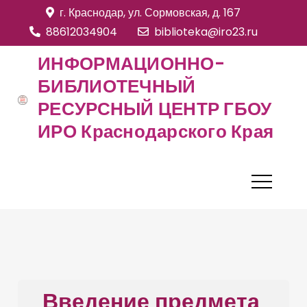
S
г. Краснодар, ул. Сормовская, д. 167
k
88612034904
biblioteka@iro23.ru
i
ИНФОРМАЦИОННО-
p
БИБЛИОТЕЧНЫЙ
t
РЕСУРСНЫЙ ЦЕНТР ГБОУ
o
c
ИРО Краснодарского Края
o
n
t
e
n
t
Введение предмета