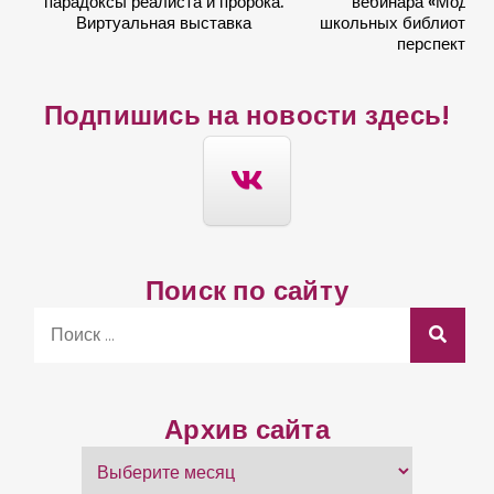
парадоксы реалиста и пророка.
вебинара «Модер
Виртуальная выставка
школьных библиотек: 
перспектив
Подпишись на новости здесь!
Поиск по сайту
S
e
a
r
Архив сайта
c
А
h
р