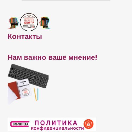
f
х
o
и
r
в
:
с
Контакты
а
й
Нам важно ваше мнение!
т
а