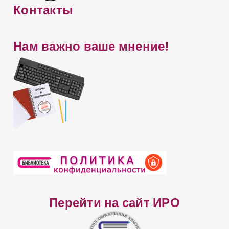
с
Контакты
а
й
Нам важно ваше мнение!
т
а
Перейти на сайт ИРО