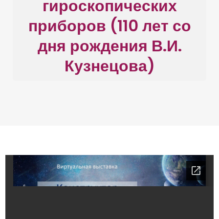
гироскопических
приборов (110 лет со
дня рождения В.И.
Кузнецова)