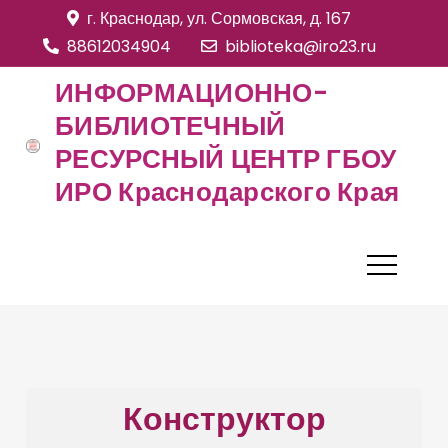
S
г. Краснодар, ул. Сормовская, д. 167
k
88612034904
biblioteka@iro23.ru
i
ИНФОРМАЦИОННО-
p
БИБЛИОТЕЧНЫЙ
t
РЕСУРСНЫЙ ЦЕНТР ГБОУ
o
c
ИРО Краснодарского Края
o
n
t
e
n
t
Конструктор